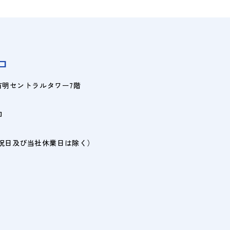
口
8 有明セントラルタワー7階
口
日・祝日及び当社休業日は除く）